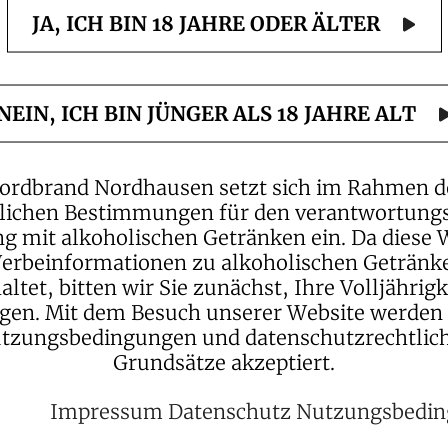
JA, ICH BIN 18 JAHRE ODER ÄLTER
en: an einen Ort,
derten Tradition
ten Tropfen aus
NEIN, ICH BIN JÜNGER ALS 18 JAHRE ALT
ordbrand Nordhausen setzt sich im Rahmen d
lichen Bestimmungen für den verantwortung
 mit alkoholischen Getränken ein. Da diese 
erbeinformationen zu alkoholischen Getränk
altet, bitten wir Sie zunächst, Ihre Volljährigk
Qualität
igen. Mit dem Besuch unserer Website werden
tzungsbedingungen und datenschutzrechtlic
Grundsätze akzeptiert.
Die Nordbrand N
Tochterunterne
Impressum
Datenschutz
Nutzungsbedi
Sektkellereien G