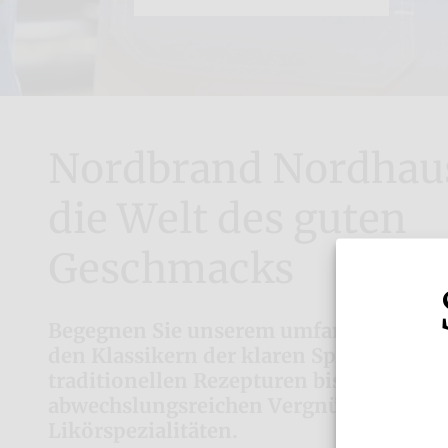
Nordbrand Nordhau
die Welt des guten
Geschmacks
Begegnen Sie unserem umfangreichen 
den Klassikern der klaren Spirituosen 
traditionellen Rezepturen bis hin zum
abwechslungsreichen Vergnügen mit u
Likörspezialitäten.