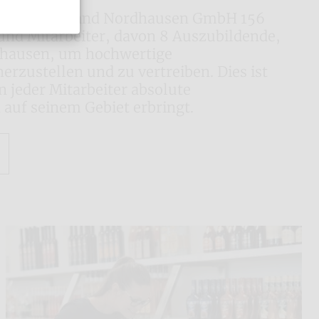
e die Nordbrand Nordhausen GmbH 156
und Mitarbeiter, davon 8 Auszubildende,
hausen, um hochwertige
rzustellen und zu vertreiben. Dies ist
 jeder Mitarbeiter absolute
 auf seinem Gebiet erbringt.