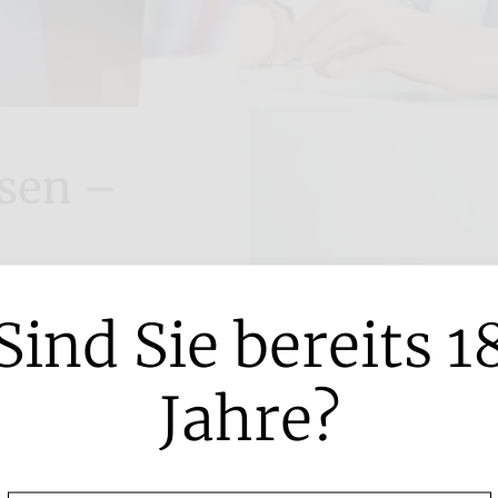
sen –
Sind Sie bereits 1
Sortiment: Von
nach
Jahre?
nseren