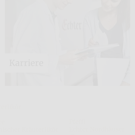
Karriere
erlikör
Weitere Marken
Pfeffi
re
Echter Nordhäuser
nischer Kräuterlikör