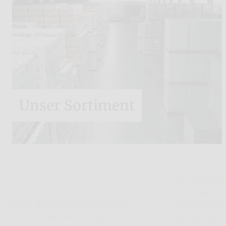
Unser Sortiment
Nordbrand Nordhausen
Waldmeist
Cocktails
Rum und Rumverschnitt
Sahnelikö
Weinbrandverschnitt
Mallorqui