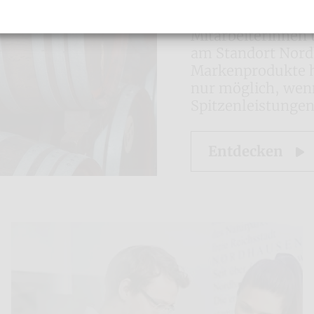
2021 beschäftigt
Mitarbeiterinnen 
am Standort Nord
Markenprodukte he
nur möglich, wenn
Spitzenleistungen
Entdecken