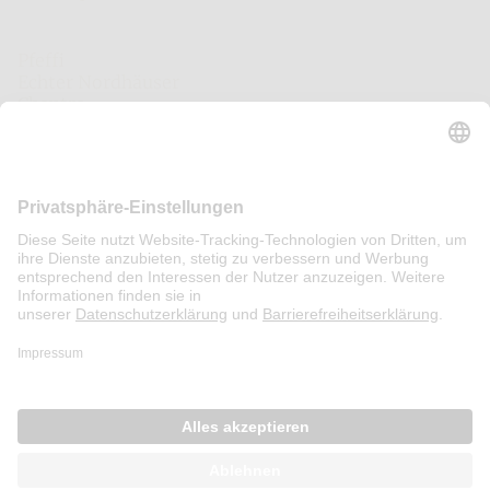
Weitere Marken
Pfeffi
Echter Nordhäuser
Chantre
Mariacron
Eckes
Fläminger Jagd
Asmussen
Sonstiges
Anfahrt/Kontakt
Presse
Öffentlichkeitsinformation
Sitemap
Impressum
Datenschutz
AGB
Einwilligungseinstellungen
Nutzungsbedingungen
Barrierefreiheit