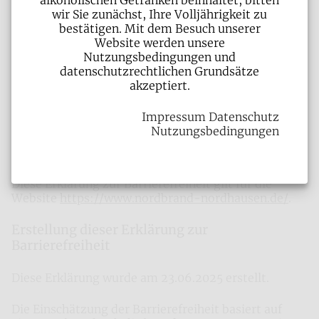
alkoholischen Getränken beinhaltet, bitten
wir Sie zunächst, Ihre Volljährigkeit zu
Die Website dient dazu, Informationen über das
bestätigen. Mit dem Besuch unserer
Unternehmen, die Marken, Karrieremöglichkeiten,
Website werden unsere
Presseinformationen sowie die Verlinkung zu den
Nutzungsbedingungen und
Online-Shops bereitzustellen.
datenschutzrechtlichen Grundsätze
akzeptiert.
Über die verschiedenen Reiter in der Kopfleiste
können die aktuellen Informationen über das
Impressum
Datenschutz
Unternehmen und dessen Marken sowie aktuelle
Nutzungsbedingungen
Stellenangebote aufgerufen werden. Ein weiterer
Reiter verlinkt direkt zum Händlerbereich.
Diese Erklärung zur Barrierefreiheit gilt für die
Website
https://www.nordbrand-nordhausen.de/
.
Erstellung dieser Erklärung zur
Barrierefreiheit
Diese Erklärung wurde am 23.06.2025 erstellt.
Die Einschätzung der Barrierefreiheit basiert auf