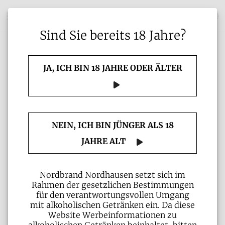
Sind Sie bereits 18 Jahre?
Erklärung zur Barrierefreiheit
JA, ICH BIN 18 JAHRE ODER ÄLTER
Nordbrand Nordhausen GmbH
Bahnhofstrasse 25
NEIN, ICH BIN JÜNGER ALS 18
99734 Nordhausen
JAHRE ALT
https://www.nordbrand-nordhausen.de/
Telefon: +49 (0) 36 31-636-0
Nordbrand Nordhausen setzt sich im
Rahmen der gesetzlichen Bestimmungen
E-Mail:
für den verantwortungsvollen Umgang
info@nordbrand.de
mit alkoholischen Getränken ein. Da diese
Website Werbeinformationen zu
Einleitung