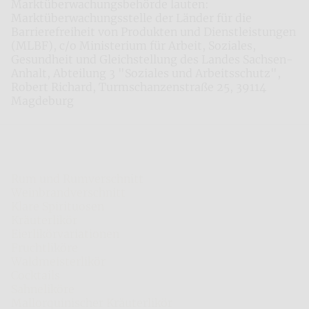
Marktüberwachungsbehörde lauten:
Marktüberwachungsstelle der Länder für die
Barrierefreiheit von Produkten und Dienstleistungen
(MLBF), c/o Ministerium für Arbeit, Soziales,
Gesundheit und Gleichstellung des Landes Sachsen-​
Anhalt, Abteilung 3 "Soziales und Arbeitsschutz",
Robert Richard, Turmschanzenstraße 25, 39114
Magdeburg
Nordbrand Nordhausen
Rum und Rumverschnitt
Weinbrandverschnitt
Klare Spirituosen
Kräuterlikör
Eierlikörvariationen
Fruchtliköre
Waldmeisterlikör
Cocktails
Sahneliköre
Mallorquinischer Kräuterlikör