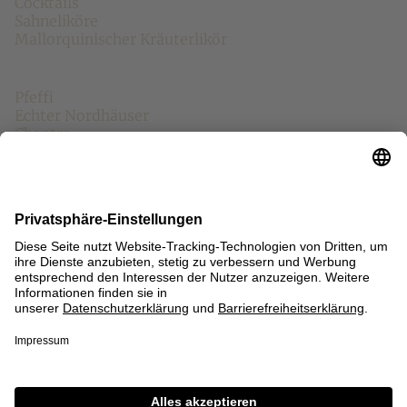
Cocktails
Sahneliköre
Mallorquinischer Kräuterlikör
Weitere Marken
Pfeffi
Echter Nordhäuser
Chantre
Mariacron
Eckes
Fläminger Jagd
Asmussen
Sonstiges
Anfahrt/Kontakt
Presse
Öffentlichkeitsinformation
Sitemap
Impressum
Datenschutz
AGB
Einwilligungseinstellungen