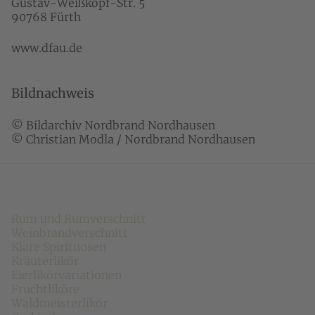
Gustav-Weißkopf-Str. 5
90768 Fürth
www.dfau.de
Bildnachweis
© Bildarchiv Nordbrand Nordhausen
© Christian Modla / Nordbrand Nordhausen
Nordbrand Nordhausen
Rum und Rumverschnitt
Weinbrandverschnitt
Klare Spirituosen
Kräuterlikör
Eierlikörvariationen
Fruchtliköre
Waldmeisterlikör