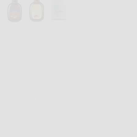
Nordbrand Nordhausen
Rum und Rumverschnitt
Weinbrandverschnitt
Klare Spirituosen
Kräuterlikör
Eierlikörvariationen
Fruchtliköre
Waldmeisterlikör
Cocktails
Sahneliköre
Mallorquinischer Kräuterlikör
Weitere Marken
Pfeffi