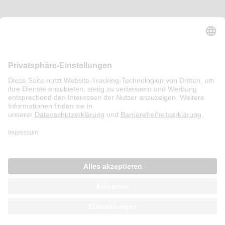
Echter Nordhäuser
Chantre
Mariacron
Eckes
Fläminger Jagd
Asmussen
Sonstiges
Anfahrt/Kontakt
Presse
Öffentlichkeitsinformation
Sitemap
Impressum
Datenschutz
AGB
Einwilligungseinstellungen
Nutzungsbedingungen
Barrierefreiheit
© 2020 NORDBRAND NORDHAUSEN GMBH